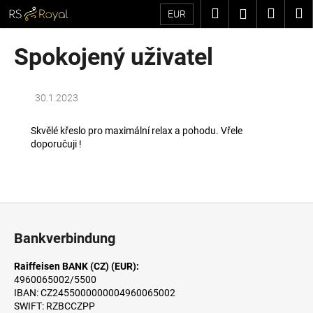
W
Zum
Suchen
Waren
M
Login
EUR
Inhalt
a
springen
Zurück
Zurück
r
Spokojený uživatel
zum
zum
e
W
n
a
k
30.1.2023
s
o
s
Skvělé křeslo pro maximální relax a pohodu. Vřele
r
doporučuji !
u
b
c
h
e
F
n
u
Bankverbindung
S
ß
i
z
Raiffeisen BANK (CZ) (EUR):
e
4960065002/5500
e
?
IBAN: CZ2455000000004960065002
i
SWIFT: RZBCCZPP