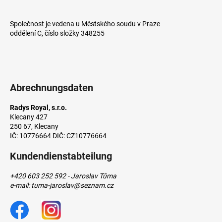
l
e
Společnost je vedena u Městského soudu v Praze
oddělení C, číslo složky 348255
SUCHEN
Abrechnungsdaten
Radys Royal, s.r.o.
Klecany 427
250 67, Klecany
IČ: 10776664 DIČ: CZ10776664
Kundendienstabteilung
+420 603 252 592 - Jaroslav Tůma
e-mail: tuma-jaroslav@seznam.cz