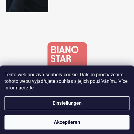
Tento web používá soubory cookie. Dalším procházením
tohoto webu vyjadřujete souhlas s jejich používáním.. Více
informací
zde
.
Einstellungen
Erstellt von Shoptet
Akzeptieren
Copyright 2026
RS Royal
. Alle Rechte vorbehalten.