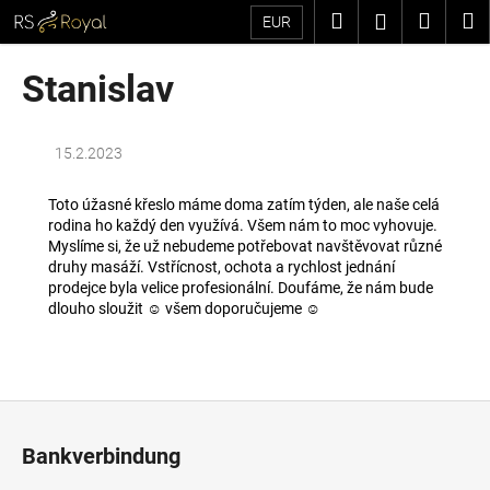
W
Zum
Suchen
Waren
M
Login
EUR
Inhalt
a
springen
Zurück
Zurück
r
Stanislav
zum
zum
e
W
n
a
k
15.2.2023
s
o
s
Toto úžasné křeslo máme doma zatím týden, ale naše celá
r
rodina ho každý den využívá. Všem nám to moc vyhovuje.
u
b
Myslíme si, že už nebudeme potřebovat navštěvovat různé
c
druhy masáží. Vstřícnost, ochota a rychlost jednání
h
prodejce byla velice profesionální. Doufáme, že nám bude
dlouho sloužit ☺ všem doporučujeme ☺
e
n
S
i
F
e
u
Bankverbindung
?
ß