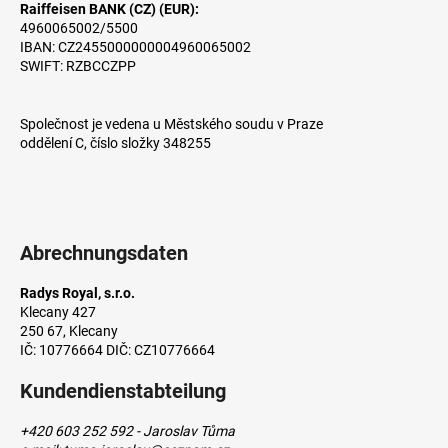
z
Raiffeisen BANK (CZ) (EUR):
4960065002/5500
e
IBAN: CZ2455000000004960065002
i
SWIFT: RZBCCZPP
SUCHEN
l
e
Společnost je vedena u Městského soudu v Praze
oddělení C, číslo složky 348255
Abrechnungsdaten
Radys Royal, s.r.o.
Klecany 427
250 67, Klecany
IČ: 10776664 DIČ: CZ10776664
Kundendienstabteilung
+420 603 252 592 - Jaroslav Tůma