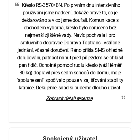
Křeslo RS-3570/BN. Po prvním dnu intenzívního
používání jsme nadšení, dokáže právě to, co je
deklarováno a v co jsme doufali. Komunikace s
obchodem výborná, křeslo bylo doručeno bez
nejmenší zjištěné vady. Navíc pochvala i pro
smluvního dopravce Doprava Toptrans - vstřícné
jednání, včasné doručení. Ráno přišla SMS ohledně
doručování, patnáct minut před příjezdem se ohlásil
pan řidič. Ochotně pomocí rudlu křeslo (váží téměř
80 kg) dopravil přes sedm schodů do domu, moje
"spolunesení" spočívalo pouze v zajišťování stability
krabice. Děkujeme, snad si budeme dlouho užívat.
Zobrazit detail recenze
Spokojený uživatel