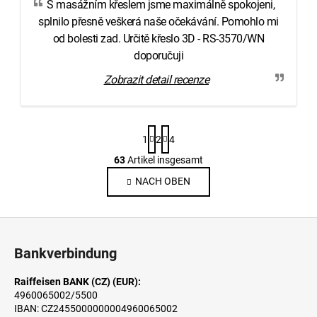
S masážním křeslem jsme maximálně spokojeni,
splnilo přesně veškerá naše očekávání. Pomohlo mi
od bolesti zad. Určitě křeslo 3D - RS-3570/WN
doporučuji
Zobrazit detail recenze
P
1
2
4
a
g
63
Artikel insgesamt
S
i
t
NACH OBEN
n
e
i
e
u
F
r
e
u
u
r
Bankverbindung
n
e
ß
g
l
z
Raiffeisen BANK (CZ) (EUR):
e
4960065002/5500
e
m
IBAN: CZ2455000000004960065002