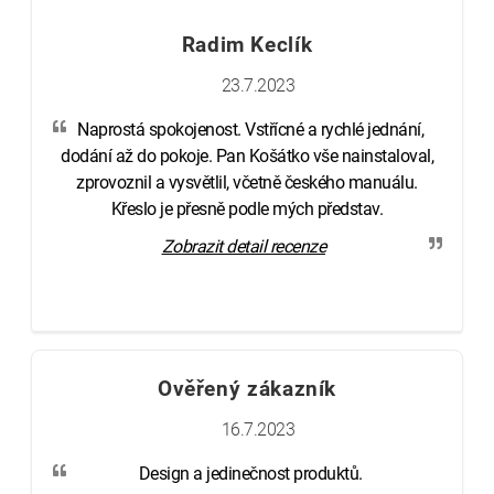
d
e
Radim Keclík
r
SUCHEN
23.7.2023
A
r
Naprostá spokojenost. Vstřícné a rychlé jednání,
t
dodání až do pokoje. Pan Košátko vše nainstaloval,
i
zprovoznil a vysvětlil, včetně českého manuálu.
k
Křeslo je přesně podle mých představ.
e
Zobrazit detail recenze
l
Ověřený zákazník
16.7.2023
Design a jedinečnost produktů.